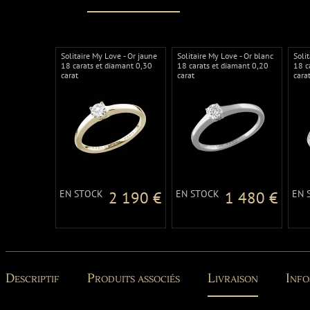
Solitaire My Love - Or jaune
Solitaire My Love - Or blanc
Soli
18 carats et diamant 0,30
18 carats et diamant 0,20
18 c
carat
carat
cara
0,07
EN STOCK
2 190 €
EN STOCK
1 480 €
EN 
Descriptif
Produits associés
Livraison
Info