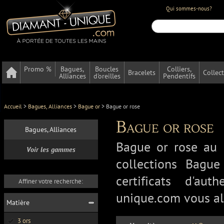
Qui sommes-nous?
Promo %
Bagues,
Boucles
Colliers,
Bracelets
Collec
Alliances
d'oreilles
Pendentifs
Accueil
>
Bagues, Alliances
>
Bague or
>
Bague or rose
Bague or rose
Bagues, Alliances
Bague or rose au 
Voir les gammes
collections Bague
certificats d'au
Affiner votre recherche:
unique.com vous all
Matière
3 ors