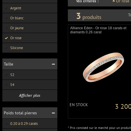
Vos critères :
Or rose
Argent
3
T
produits
Or blanc
Or jaune
Alliance Eden - Or rose 18 carats et
diamants 0.26 carat
Or rose
Silicone
Taille
52
54
Afficher plus
EN STOCK
3 200
Poids total pierres
0.20 à 0.29 carats
* Prix constaté sur le marché pour un produit