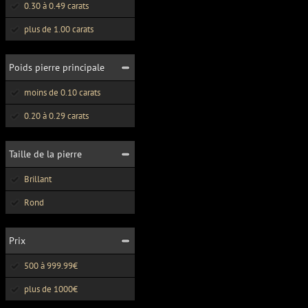
0.30 à 0.49 carats
plus de 1.00 carats
Poids pierre principale
moins de 0.10 carats
0.20 à 0.29 carats
Taille de la pierre
Brillant
Rond
Prix
500 à 999.99€
plus de 1000€