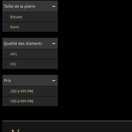
Taille de la pierre
Brillant
Rond
Qualité des diamants
HP1
HSI
Prix
200 à 499.99€
500 à 999.99€