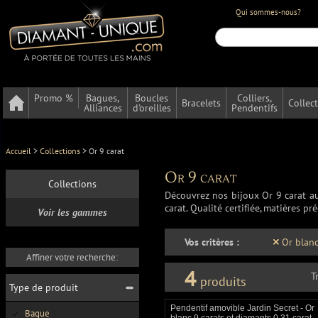
Qui sommes-nous?
Promo %
Bagues,
Boucles
Colliers,
Bracelets
Collec
Alliances
d'oreilles
Pendentifs
Accueil
>
Collections
>
Or 9 carat
Or 9 carat
Collections
Découvrez nos bijoux Or 9 carat au 
carat. Qualité certifiée, matières p
Voir les gammes
Vos critères :
Or blan
Affiner votre recherche:
4
T
produits
Type de produit
Pendentif amovible Jardin Secret - Or
Bague