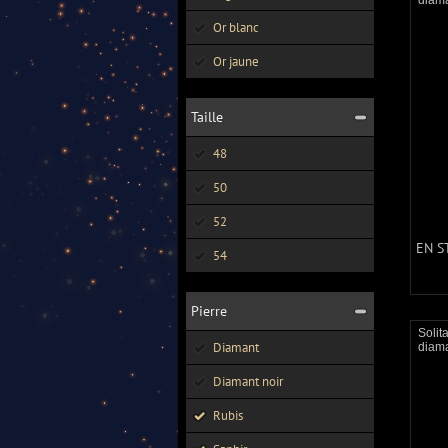
diama
Or blanc
Or jaune
Taille
48
50
52
EN S
54
Pierre
Solit
Diamant
diama
Diamant noir
Rubis