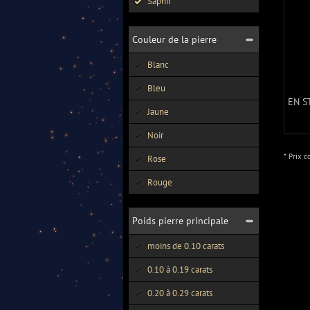
Saphir
Couleur de la pierre
Blanc
Bleu
EN S
Jaune
Noir
* Prix c
Rose
Rouge
Poids pierre principale
moins de 0.10 carats
0.10 à 0.19 carats
0.20 à 0.29 carats