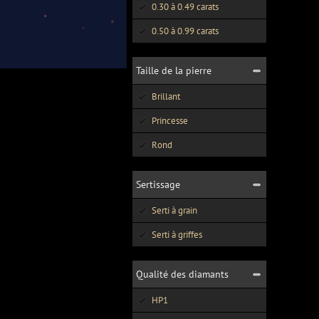
0.30 à 0.49 carats
0.50 à 0.99 carats
Taille de la pierre
Brillant
Princesse
Rond
Sertissage
Serti à grain
Serti à griffes
Qualité des diamants
HP1