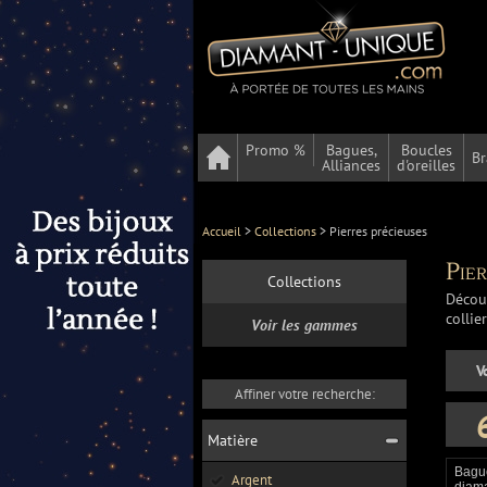
Promo %
Bagues,
Boucles
Br
Alliances
d'oreilles
Accueil
>
Collections
>
Pierres précieuses
Pier
Collections
Décou
collie
Voir les gammes
V
Affiner votre recherche:
Matière
Bague
Argent