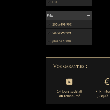
HSI
Prix
200 à 499.99€
500 à 999.99€
plus de 1000€
Vos garanties :
14 jours satisfait
Prix imba
ou remboursé
jusqu'à