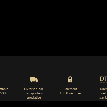
ttable
Livraison par
Paiement
Diam
 -50%
transporteur
100% sécurisé
cert
spécialisé
par l