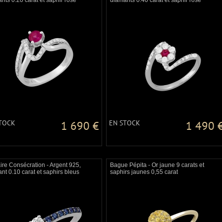
nts 0.20 carat et saphir rose
diamants 0.40 carat et saphir rose
TOCK
1 690 €
EN STOCK
1 490 
aire Consécration - Argent 925,
Bague Pépita - Or jaune 9 carats et
nt 0.10 carat et saphirs bleus
saphirs jaunes 0,55 carat