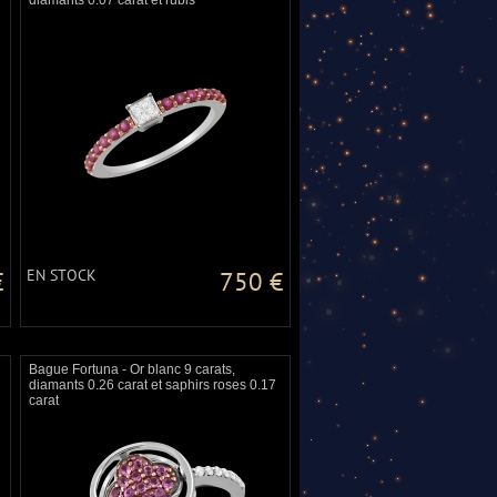
diamants 0.07 carat et rubis
€
EN STOCK
750 €
Bague Fortuna - Or blanc 9 carats,
diamants 0.26 carat et saphirs roses 0.17
carat