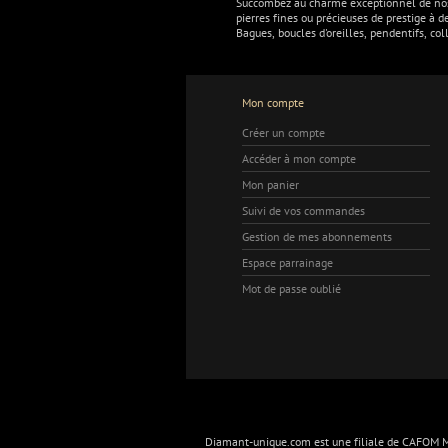
Succombez au charme exceptionnel de n
pierres fines ou précieuses de prestige à d
Bagues, boucles d'oreilles, pendentifs, col
Mon compte
Créer un compte
Accéder à mon compte
Mon panier
Suivi de vos commandes
Gestion de mes abonnements
Espace parrainage
Mot de passe oublié
Diamant-unique.com est une filiale de CAFOM Ma