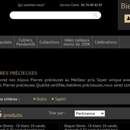
Bi
Qui sommes-nous?
Service Client :
01 76 49 42 07
Colliers,
Idées cadeaux
acelets
Collections
Célébrations
Pendentifs
moins de 200€
res précieuses
vrez nos bijoux Pierres précieuses au Meilleur prix. Soyez unique avec 
rs Pierres précieuses. Qualité certifiée, matières préciseuses, vous serez co
os critères :
Rubis
Saphir
6
Trier par :
produits
 Glossy - Or blanc 18 carats,
Bague Gloria - Or blanc 18 carats,