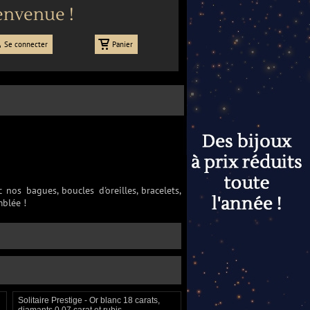
envenue !
Se connecter
Panier
nos bagues, boucles d'oreilles, bracelets,
mblée !
Solitaire Prestige - Or blanc 18 carats,