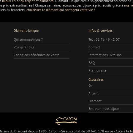
os
bijoux en or ou argent et diamants.
Diamant-unique.com a soigneusement sélectionné po
es prix extraordinaires ! Chaque semaine, retrouvez des bijoux à prix réduits grâce à
nos v
liers ou bracelets,
choisissez le diamant qui partagera votre vie !
Diamant-Unique
Infos & services
Qui sommes-nous ?
Tel : 01 76 49 42 07
Vos garanties
Contact
Conditions générales de vente
Informations livraison
FAQ
Plan du site
Glossaires
Or
Argent
Diamant
Entretenir vos bijoux
ison du Discount depuis 1985. Cafom - SA au capital de 39 641 178 euros - Coté à la bo