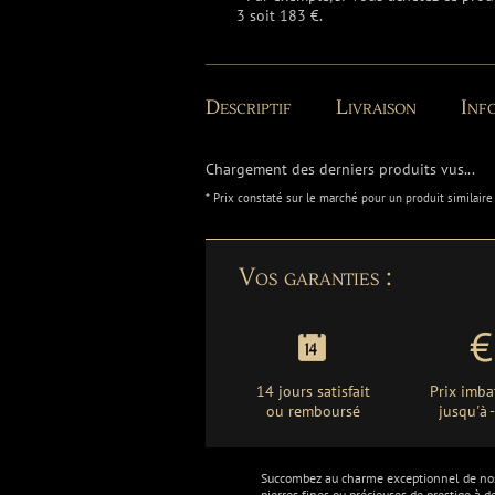
3 soit 183 €.
Descriptif
Livraison
Info
Chargement des derniers produits vus...
* Prix constaté sur le marché pour un produit similaire
Vos garanties :
14 jours satisfait
Prix imba
ou remboursé
jusqu'à
Succombez au charme exceptionnel de n
pierres fines ou précieuses de prestige à d