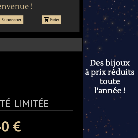
envenue !
Se connecter
Panier
té limitée
0 €