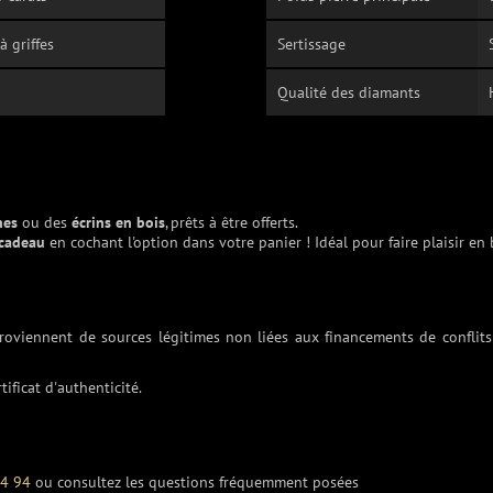
 à griffes
Sertissage
Qualité des diamants
nes
ou des
écrins en bois
, prêts à être offerts.
 cadeau
en cochant l'option dans votre panier ! Idéal pour faire plaisir en
proviennent de sources légitimes non liées aux financements de conflits
tificat d'authenticité.
54 94
ou consultez les questions fréquemment posées