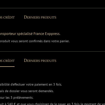
s crédit
Derniers produits
ransporteur spécialisé France Exppress.
e produit vous seront confirmés dans votre panier.
s crédit
Derniers produits
bilité d’effectuer votre paiement en 3 fois.
frais de dossier vous seront demandés.
sur les 3 prélèvements.
uit à 540 € et que vous choisissez de le payer en 3 fois, le montant de vo