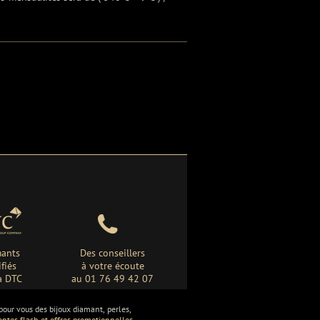
ants
Des conseillers
ifiés
à votre écoute
a DTC
au 01 76 49 42 07
ur vous des bijoux diamant, perles,
entes flash et offres promotionnelles.