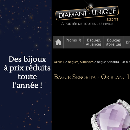
Promo %
Bagues,
Boucles
Br
Alliances
d'oreilles
Accueil
>
Bagues, Alliances
>
Bague Senorita - Or bl
Bague Senorita - Or blanc 1