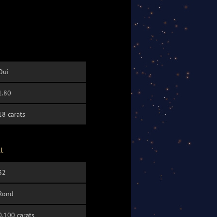
Oui
1.80
18 carats
t
32
Rond
0.100 carats