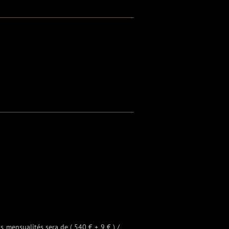
s mensualités sera de ( 540 € + 9 € ) /