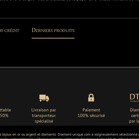
s crédit
Derniers produits
ttable
Livraison par
Paiement
Diam
 -50%
transporteur
100% sécurisé
cert
spécialisé
par l
os
bijoux en or ou argent et diamants.
Diamant-unique.com a soigneusement sélectionné po
es prix extraordinaires ! Chaque semaine, retrouvez des bijoux à prix réduits grâce à
nos v