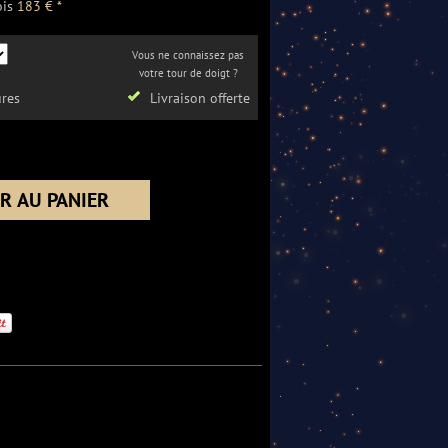
ois
183 € *
Vous ne connaissez pas
votre tour de doigt ?
ures
Livraison offerte