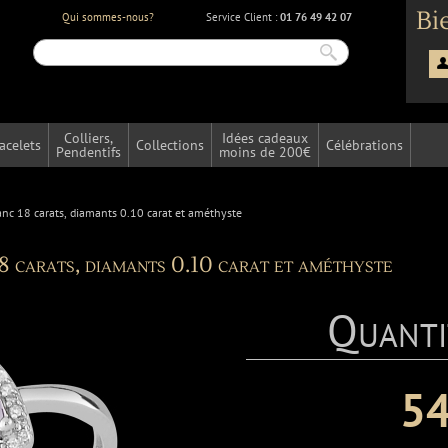
Bi
Qui sommes-nous?
Service Client :
01 76 49 42 07
Colliers,
Idées cadeaux
acelets
Collections
Célébrations
Pendentifs
moins de 200€
anc 18 carats, diamants 0.10 carat et améthyste
8 carats, diamants 0.10 carat et améthyste
Quanti
54