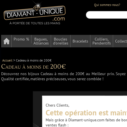
Qui sommes-nous?
Promo %
Bagues,
Boucles
Colliers,
Bracelets
Collec
Alliances
d'oreilles
Pendentifs
Accueil
>
Cadeau à moins de 200€
Cadeau à moins de 200€
Découvrez nos bijoux Cadeau à moins de 200€ au Meilleur prix. Soyez un
Qualité certifiée, matières préciseuses, vous serez comblée !
Chers Clients,
Cette opération est main
Mais grâce à Diamant-unique.com faites de bon
ventes flash :