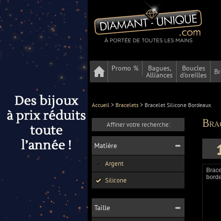
Promo %
Bagues,
Boucles
Br
Alliances
d'oreilles
Accueil
>
Bracelets
>
Bracelet Silicone Bordeaux
Bra
Affiner votre recherche:
Matière
Argent
Brace
borde
Silicone
Taille