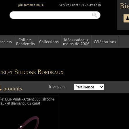
Bi
Qui sommes-nous?
Service Client :
01 76 49 42 07
Colliers,
Idées cadeaux
acelets
Collections
Célébrations
Pendentifs
moins de 200€
celet Silicone Bordeaux
1
Trier par :
produits
let Due Punti - Argent 800, silicone
aux et diamant 0.02 carat