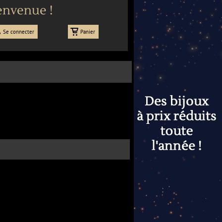
envenue !
Se connecter
Panier