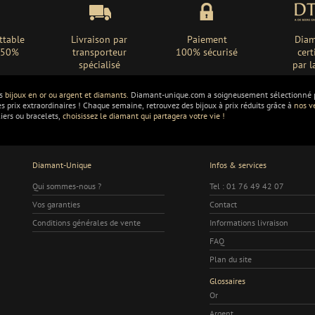
ttable
Livraison par
Paiement
Diam
 -50%
transporteur
100% sécurisé
cert
spécialisé
par l
os
bijoux en or ou argent et diamants.
Diamant-unique.com a soigneusement sélectionné po
es prix extraordinaires ! Chaque semaine, retrouvez des bijoux à prix réduits grâce à
nos v
liers ou bracelets,
choisissez le diamant qui partagera votre vie !
Diamant-Unique
Infos & services
Qui sommes-nous ?
Tel : 01 76 49 42 07
Vos garanties
Contact
Conditions générales de vente
Informations livraison
FAQ
Plan du site
Glossaires
Or
Argent