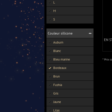
L
M
S
Couleur silicone
EN S
Auburn
Blanc
Bleu marine
* Prix c
Bordeaux
Brun
Fushia
Gris
Jaune
Lilas