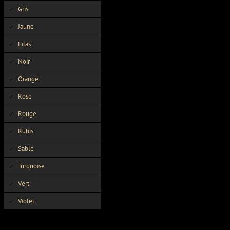
Gris
Jaune
Lilas
Noir
Orange
Rose
Rouge
Rubis
Sable
Turquoise
Vert
Violet