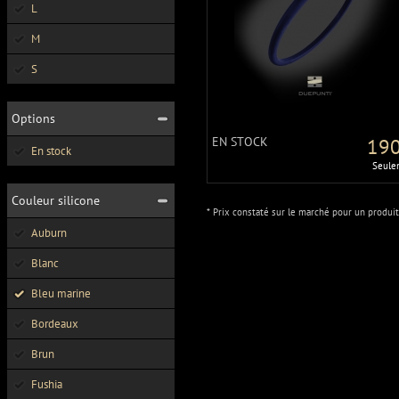
L
M
S
Options
EN STOCK
190
En stock
Seule
Couleur silicone
* Prix constaté sur le marché pour un produit
Auburn
Blanc
Bleu marine
Bordeaux
Brun
Fushia