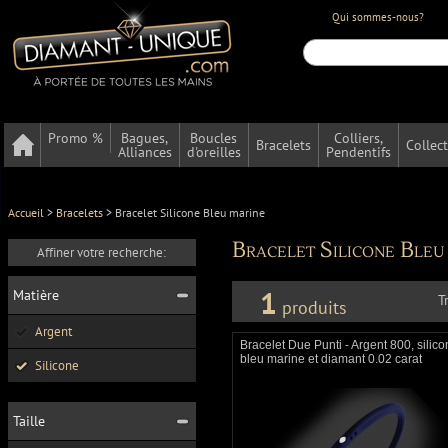
Qui sommes-nous?
Promo %
Bagues,
Boucles
Colliers,
Bracelets
Collec
Alliances
d'oreilles
Pendentifs
Accueil
>
Bracelets
>
Bracelet Silicone Bleu marine
Bracelet Silicone Bleu
Affiner votre recherche:
1
Matière
T
produits
Argent
Bracelet Due Punti - Argent 800, silic
bleu marine et diamant 0.02 carat
Silicone
Taille