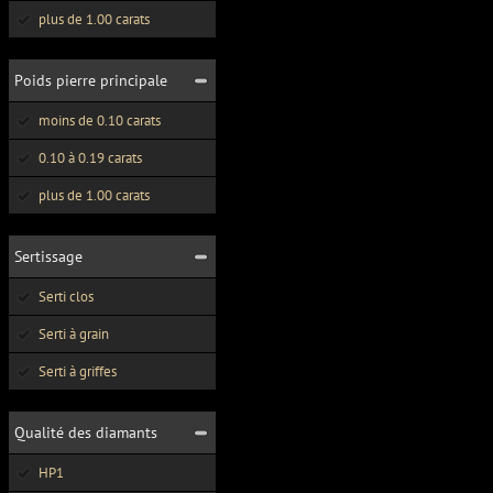
plus de 1.00 carats
Poids pierre principale
moins de 0.10 carats
0.10 à 0.19 carats
plus de 1.00 carats
Sertissage
Serti clos
Serti à grain
Serti à griffes
Qualité des diamants
HP1