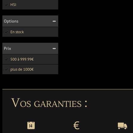
HSI
Options
En stock
Prix
500 à 999.99€
plus de 1000€
Vos garanties :