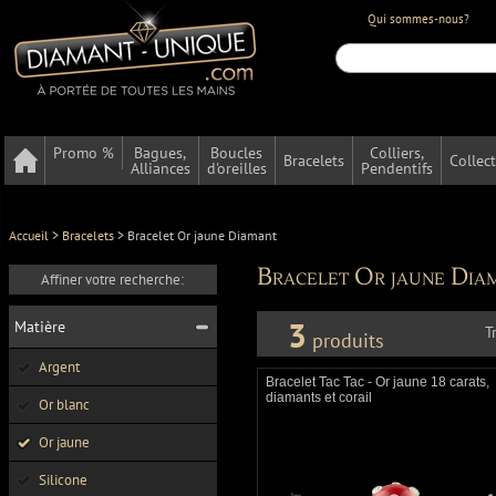
Qui sommes-nous?
Promo %
Bagues,
Boucles
Colliers,
Bracelets
Collec
Alliances
d'oreilles
Pendentifs
Accueil
>
Bracelets
>
Bracelet Or jaune Diamant
Bracelet Or jaune Dia
Affiner votre recherche:
3
Matière
T
produits
Argent
Bracelet Tac Tac - Or jaune 18 carats,
diamants et corail
Or blanc
Or jaune
Silicone