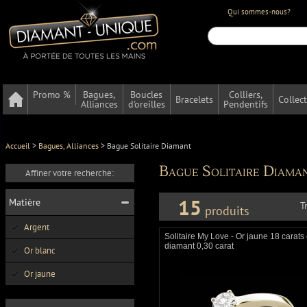
Qui sommes-nous?
Promo %
Bagues,
Boucles
Colliers,
Bracelets
Collec
Alliances
d'oreilles
Pendentifs
Accueil
>
Bagues, Alliances
>
Bague Solitaire Diamant
Bague Solitaire Diama
Affiner votre recherche:
15
Matière
T
produits
Argent
Solitaire My Love - Or jaune 18 carats 
diamant 0,30 carat
Or blanc
Or jaune