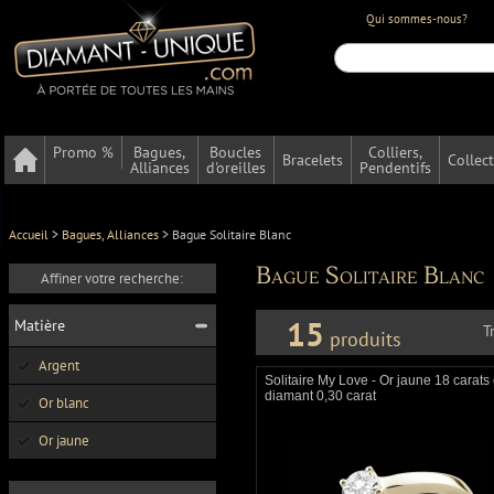
Qui sommes-nous?
Promo %
Bagues,
Boucles
Colliers,
Bracelets
Collec
Alliances
d'oreilles
Pendentifs
Accueil
>
Bagues, Alliances
>
Bague Solitaire Blanc
Bague Solitaire Blanc
Affiner votre recherche:
15
Matière
T
produits
Argent
Solitaire My Love - Or jaune 18 carats 
diamant 0,30 carat
Or blanc
Or jaune